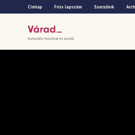
Címlap
Friss lapszám
Szerzőink
Arc
Kulturális folyóirat és portál