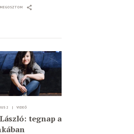
MEGOSZTOM
IUS 2
|
VIDEÓ
 László: tegnap a
kában