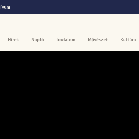
hívum
Hírek
Napló
Irodalom
Művészet
Kultúra