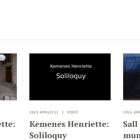
2019. ÁPRILIS 11
|
VIDEÓ
2016. JÚN
tte:
Kemenes Henriette:
Sall
Soliloquy
mun