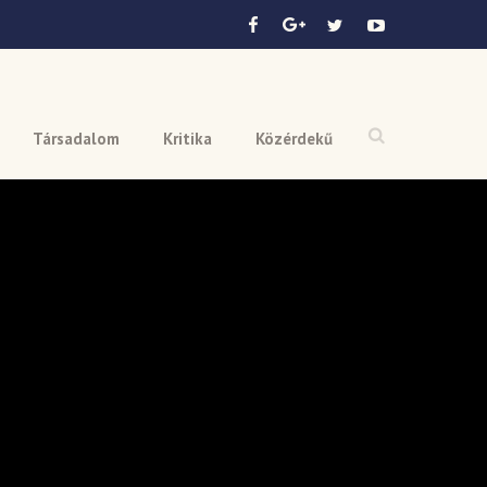
Társadalom
Kritika
Közérdekű