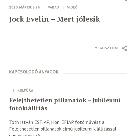
2020. MÁRCIUS 26
|
VÁRAD
|
VIDEÓ
Jock Evelin – Mert jólesik
MEGOSZTOM
KAPCSOLODÓ ANYAGOK
|
KULTÚRA
Felejthetetlen pillanatok – Jubileumi
fotókiállítás
Tóth István ESFIAP, Hon. EFIAP fotóművész a
Felejthetetlen pillanatok című jubileumi kiállítással
ünnepli meg 75....