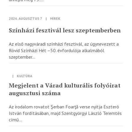
2026. AUGUSZTUS 7
|
HÍREK
Színházi fesztivál lesz szeptemberben
Az első nagyváradi színházi fesztivál, az úgynevezett a
Rövid Színházi Hét –50. évfordulója alkalmából
szeptember...
|
KULTÚRA
Megjelent a Várad kulturális folyóirat
augusztusi száma
Az irodalom rovatot Şerban Foarţă verse nyitja Eszteró
István fordításában, majd Szentgyörgyi László Teremtés
című...